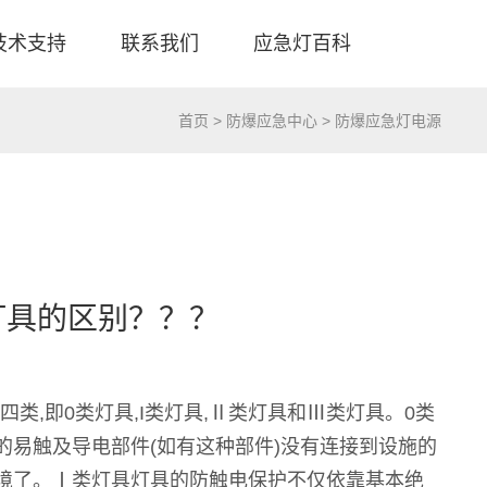
技术支持
联系我们
应急灯百科
首页
>
防爆应急中心
>
防爆应急灯电源
灯具的区别？？？
分为四类,即0类灯具,I类灯具,Ⅱ类灯具和Ⅲ类灯具。0类
易触及导电部件(如有这种部件)没有连接到设施的
境了。Ⅰ类灯具灯具的防触电保护不仅依靠基本绝