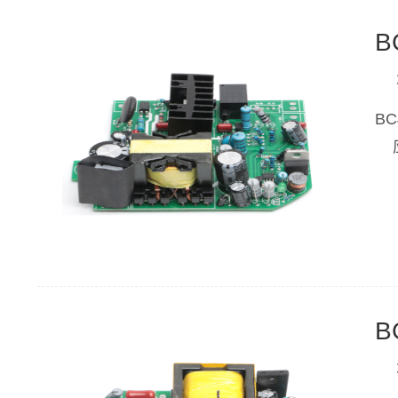
B
B
应
B