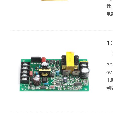
缘
电
重
1
B
0
电
制